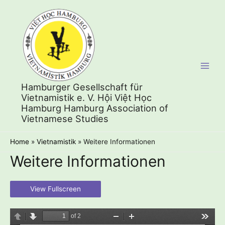
Skip
to
content
Main
Hamburger Gesellschaft für
Men
Vietnamistik e. V. Hội Việt Học
Hamburg Hamburg Association of
Vietnamese Studies
Home
Vietnamistik
Weitere Informationen
Weitere Informationen
View Fullscreen